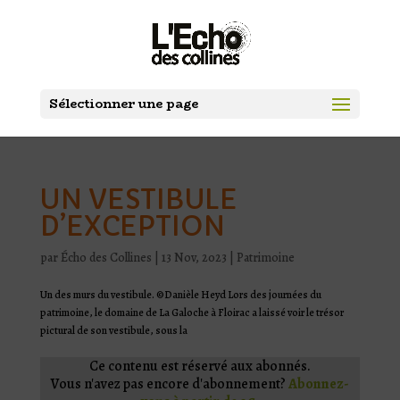
Sélectionner une page
UN VESTIBULE
D’EXCEPTION
par
Écho des Collines
|
13 Nov, 2023
|
Patrimoine
Un des murs du vestibule. ©Danièle Heyd Lors des journées du
patrimoine, le domaine de La Galoche à Floirac a laissé voir le trésor
pictural de son vestibule, sous la
Ce contenu est réservé aux abonnés.
Vous n'avez pas encore d'abonnement?
Abonnez-