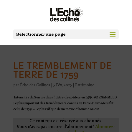
Sélectionner une page
LE TREMBLEMENT DE
TERRE DE 1759
par
Écho des Collines
|
5 Fév, 2025
|
Patrimoine
Intensités du Seisme dans l’Entre-deux-Mers en 1759. ©BRGM-MEED
Le plus important des tremblements connus en Entre-Deux-Mers fut
celui de 1759. « Le plus vif que de memoyre d’homme on est
Ce contenu est réservé aux abonnés.
Vous n'avez pas encore d'abonnement?
Abonnez-