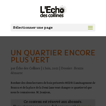
Sélectionner une page
UN QUARTIER ENCORE
PLUS VERT
par
Écho des Collines
|
1 Juin, 2021
|
Dossier : Brazza
démarre
Bordure des deux hectares de bois préservés ©EDB L’aménagement de
Brazza et de la place de la Demi Lune vont changer ce quartier tel que
nous le connaissons. M. Jeanjean,
Ce contenu est réservé aux abonnés.