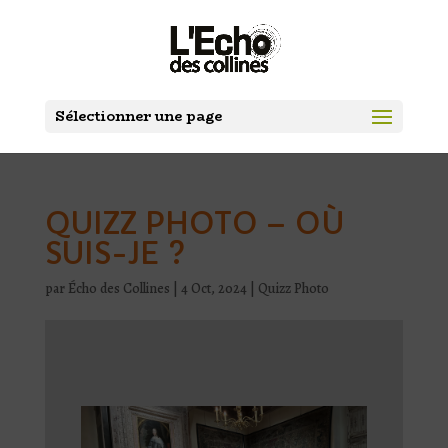
Sélectionner une page
QUIZZ PHOTO – OÙ
SUIS-JE ?
par
Écho des Collines
|
4 Oct, 2024
|
Quizz Photo