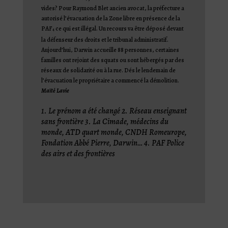
vides?
Pour Raymond Blet ancien avocat, la préfecture a
autorisé l’évacuation de la Zone libre en présence de la
PAF
ce qui est illégal. Un recours va être déposé devant
4
la défenseur des droits et le tribunal administratif.
Aujourd’hui, Darwin accueille 88 personnes, certaines
familles ont rejoint des squats ou sont hébergés par des
réseaux de solidarité ou à la rue. Dés le lendemain de
l’évacuation le propriétaire a commencé la démolition.
Maïté Lavie
1. Le prénom a été changé 2. Réseau enseignant
sans frontière 3. La Cimade, médecins du
monde, ATD quart monde, CNDH Romeurope,
Fondation Abbé Pierre, Darwin… 4. PAF Police
des airs et des frontières