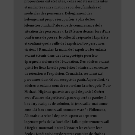
propositions ont été faites, « elles ont été insuffisantes
et inadaptées aux situations sociales, familiales et
médicales des personnes. L’éloignement des
hébergement proposées, parfois à plus de 300
kilomètres, traduit l’absence de connaissance de la
situation des personnes ».
Le 18 février dernier, lors d’une
conférence de presse, le collectif a répondu à la préfète
et confirmé que la veille de l’expulsion 300 personnes
vivaient à Ramadier. Le matin de l’expulsion les enfants
avaient été mis dans des lieux protégés pour leur
épargner la violence de l’évacuation. Des adultes avaient
quitté les lieux la veille pour éviter l’admission en centre
de rétention et l’expulsion. Ce matin là, restaient 126
personnes dont 56 ont accepté de partir.
Aujourd’hui, 51
adultes et enfants sont de retour dans la métropole. Pour
Michael, Nigérian qui avait accepté de partir à
Guéret
avec d’autres « la préfète n’a pas respecté sa parole; là-
bas il n’y avait pas de solution, ici je travaille, ma femme
aussi, là-bas sans travail comment vivre ? » Philomena,
Albanaise, a refusé de partir : « pour accepter un
logement près de La Rochelle il fallait quitter mon travail
à Bègles, mon mari le sien à Yvrac et les enfants leur
école.» Lundi soir, jour de rentrée combien de chaises