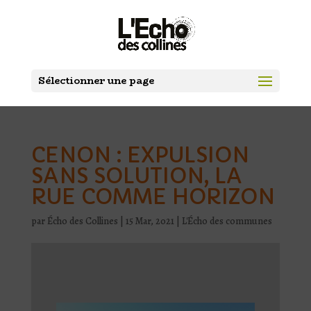
Sélectionner une page
CENON : EXPULSION
SANS SOLUTION, LA
RUE COMME HORIZON
par
Écho des Collines
|
15 Mar, 2021
|
L'Écho des communes