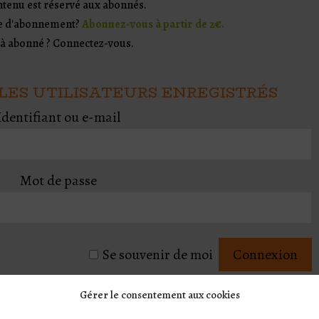
ntenu est réservé aux abonnés.
re d'abonnement?
Abonnez-vous à partir de 2€.
à abonné ? Connectez-vous.
LES UTILISATEURS ENREGISTRÉS
Identifiant ou e-mail
Mot de passe
Se souvenir de moi
Mot de passe oublié ?
Cliquez ici pour réinitialiser
Gérer le consentement aux cookies
Nouvel utilisateur ?
Cliquez ici pour vous inscrire