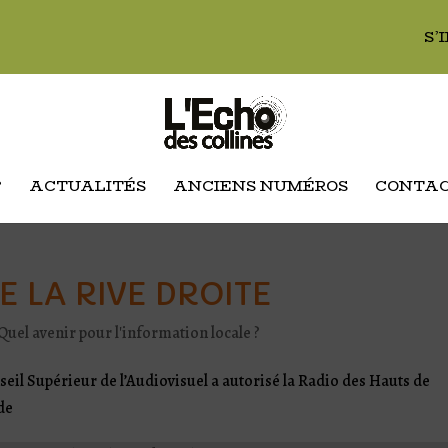
S’
?
ACTUALITÉS
ANCIENS NUMÉROS
CONTA
E LA RIVE DROITE
 Quel avenir pour l'information locale ?
il Supérieur de l’Audiovisuel a autorisé la Radio des Hauts de
de