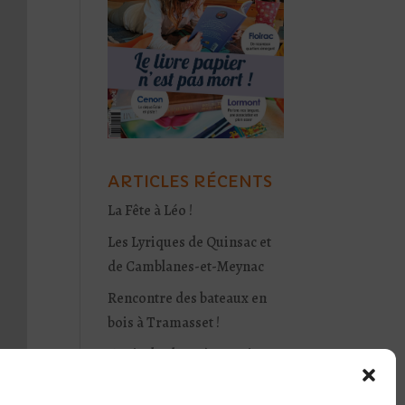
ARTICLES RÉCENTS
La Fête à Léo !
Les Lyriques de Quinsac et
de Camblanes-et-Meynac
Rencontre des bateaux en
bois à Tramasset !
Festival Odyssy à Darwin :
l’eau, au cœur des
préoccupations