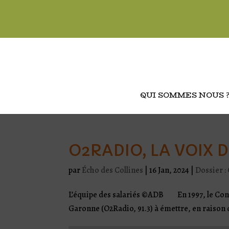
QUI SOMMES NOUS 
O2RADIO, LA VOIX D
par
Écho des Collines
|
16 Jan, 2024
|
Dossier :
L’équipe des salariés ©ADB En 1997, le Conse
Garonne (O2Radio, 91.3) à émettre, en raison 